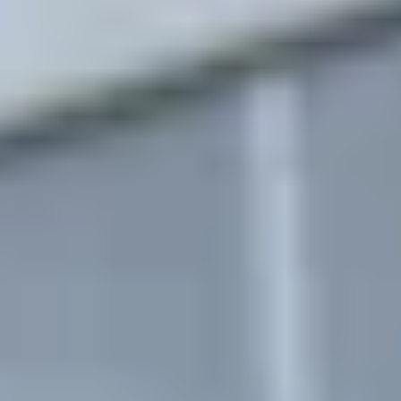
EN
INFO@KABO-
PLASTIC.DE
+49
7633
4004-
0
KONTAKT