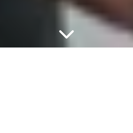
JAHRZEHNTELANGES KNOWHOW –
HOCHQUALIZIERTE FACHKRÄFTE – INNOVATIVER
MASCHINENPARK
KABO PLASTIC
IHR SPEZIALIST FÜR
SPRITZGUSS