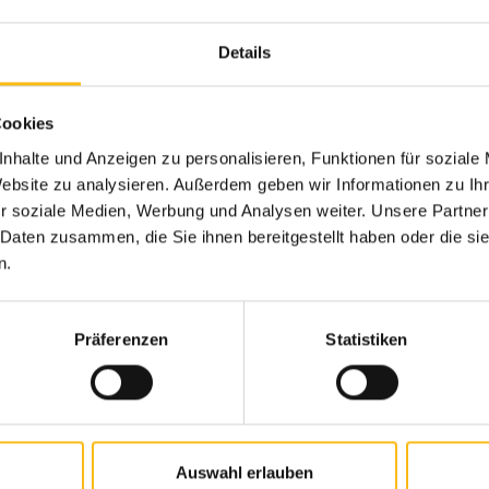
Details
E
Cookies
-Werkstoffe
nhalte und Anzeigen zu personalisieren, Funktionen für soziale
Website zu analysieren. Außerdem geben wir Informationen zu I
r soziale Medien, Werbung und Analysen weiter. Unsere Partner
 Daten zusammen, die Sie ihnen bereitgestellt haben oder die s
n.
stemperaturen bis zu 130°C erreichen. Einige spezi
dauerhaft stand.
Präferenzen
Statistiken
ch hochwertige Hochtemperatur-Werkstoffe wie PPS, 
Auswahl erlauben