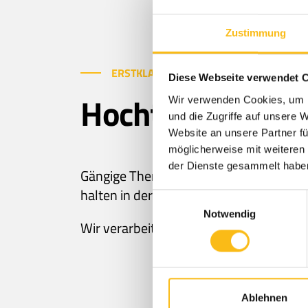
Zustimmung
ERSTKLASSIGE SPRITZGUSS ERGEBNISS
Diese Webseite verwendet 
Hochtemperatur
Wir verwenden Cookies, um I
und die Zugriffe auf unsere 
Website an unsere Partner fü
möglicherweise mit weiteren
der Dienste gesammelt habe
Gängige Thermoplaste können Gebrauch
halten in der Praxis bis zu 260°C Hitze 
Einwilligungsauswahl
Notwendig
Wir verarbeiten im Haus ausschließli
Ablehnen