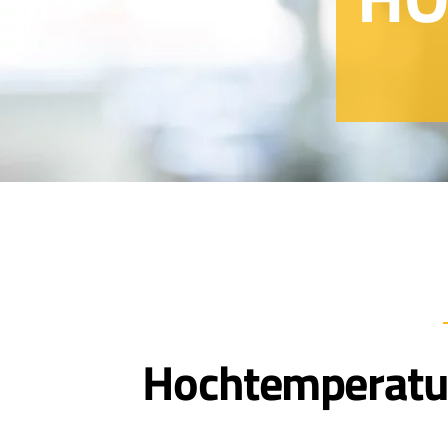
EN
INFO@KABO-
PLASTIC.DE
+49
7633
4004-
0
KONTAKT
Hochtemperatur-