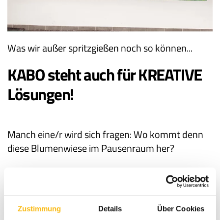
INFO@KABO-
PLASTIC.DE
+49
Was wir außer spritzgießen noch so können...
7633
4004-
KABO steht auch für KREATIVE
0
KONTAKT
Lösungen!
Manch eine/r wird sich fragen: Wo kommt denn
diese Blumenwiese im Pausenraum her?
Die Idee, den Pausenraum aufzuhübschen, gab es
schon länger. Nun wurde daraus Wirklichkeit:
Wie unser Kollege, der seine künstlerische
Zustimmung
Details
Über Cookies