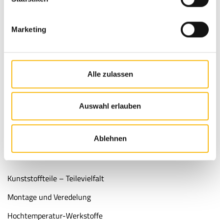
Spritzguss
Marketing
Kunststoffspritzguss - Techniken
2-Komponenten-Spritzguss
Automatisierung
Alle zulassen
Thermoplaste
Werkzeugbau
Auswahl erlauben
Entwicklung Spritzgussteile
Ablehnen
ERSTKLASSIGER SERVICE
Kunststoffteile – Teilevielfalt
Montage und Veredelung
Hochtemperatur-Werkstoffe