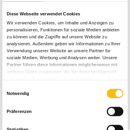
Kreativität hier so wunderbar eingebracht und mit
viel Liebe zum Detail die bunte und fröhliche
Diese Webseite verwendet Cookies
Blumenwiese an die Wand gezaubert hat, so
Wir verwenden Cookies, um Inhalte und Anzeigen zu
sehen wir auch unser gesamtes KABO-Team als
personalisieren, Funktionen für soziale Medien anbieten
ein bunte Blumenwiese. Jedes „Blümchen“ bringt
zu können und die Zugriffe auf unsere Website zu
seine Persönlichkeit und Talente mit ein, wir
analysieren. Außerdem geben wir Informationen zu Ihrer
unterstützen und fördern diese Vielfältigkeit
Verwendung unserer Website an unsere Partner für
denn das zeichnet uns als KABO-Team aus.
soziale Medien, Werbung und Analysen weiter. Unsere
Partner führen diese Informationen möglicherweise mit
Wir finden, das Ergebnis kann sich sowas von
weiteren Daten zusammen, die Sie ihnen bereitgestellt
haben oder die sie im Rahmen Ihrer Nutzung der Dienste
sehen lassen und bedanken uns recht herzlich für
gesammelt haben.
das Engagement und die Sonderschichten!
Einwilligungsauswahl
Notwendig
Präferenzen
LEISTUNGEN
Statistiken